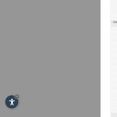
- In
×