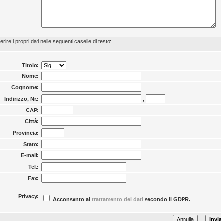
serire i propri dati nelle seguenti caselle di testo:
Titolo:
Nome:
Cognome:
Indirizzo, Nr.:
,
CAP:
Città:
Provincia:
Stato:
E-mail:
Tel.:
Fax:
Privacy:
Acconsento al
trattamento dei dati
secondo il GDPR.